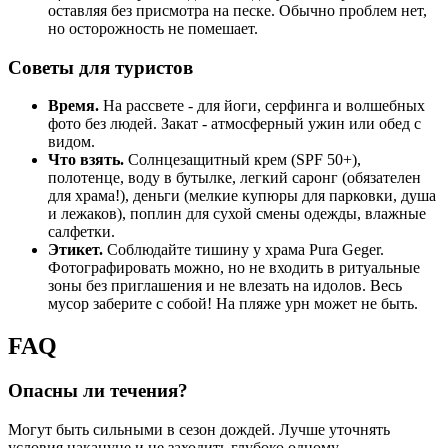
оставляя без присмотра на песке. Обычно проблем нет,
но осторожность не помешает.
Советы для туристов
Время.
На рассвете - для йоги, серфинга и волшебных
фото без людей. Закат - атмосферный ужин или обед с
видом.
Что взять.
Солнцезащитный крем (SPF 50+),
полотенце, воду в бутылке, легкий саронг (обязателен
для храма!), деньги (мелкие купюры для парковки, душа
и лежаков), поплин для сухой смены одежды, влажные
салфетки.
Этикет.
Соблюдайте тишину у храма Pura Geger.
Фотографировать можно, но не входить в ритуальные
зоны без приглашения и не влезать на идолов. Весь
мусор заберите с собой! На пляже урн может не быть.
FAQ
Опасны ли течения?
Могут быть сильными в сезон дождей. Лучше уточнять
условия накануне и не заходить глубоко одному.