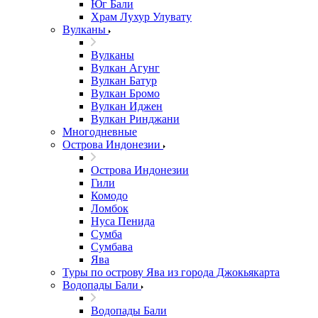
Юг Бали
Храм Лухур Улувату
Вулканы
Вулканы
Вулкан Агунг
Вулкан Батур
Вулкан Бромо
Вулкан Иджен
Вулкан Ринджани
Многодневные
Острова Индонезии
Острова Индонезии
Гили
Комодо
Ломбок
Нуса Пенида
Сумба
Сумбава
Ява
Туры по острову Ява из города Джокьякарта
Водопады Бали
Водопады Бали