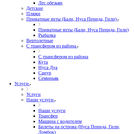
Лес обезьян
Детские
Пляжи
Приватные яхты (Бали, Нуса Пенида, Гили)
Приватные яхты (Бали, Нуса Пенида, Гили)
Рыбалка
Вертолетные
С трансфером из района
С трансфером из района
Кута
Нуса Дуа
Санур
Семиньяк
Услуги
Услуги
Наши услуги
Наши услуги
Трансфер
Машина с водителем
Билеты на острова (Нуса Пенида, Гили,
Ломбок)