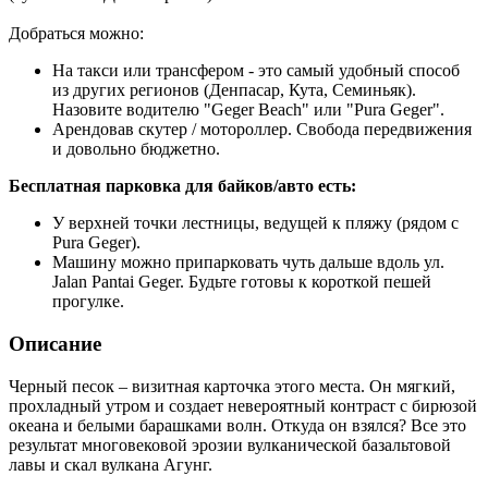
Добраться можно:
На такси или трансфером - это самый удобный способ
из других регионов (Денпасар, Кута, Семиньяк).
Назовите водителю "Geger Beach" или "Pura Geger".
Арендовав скутер / мотороллер. Свобода передвижения
и довольно бюджетно.
Бесплатная парковка для байков/авто есть:
У верхней точки лестницы, ведущей к пляжу (рядом с
Pura Geger).
Машину можно припарковать чуть дальше вдоль ул.
Jalan Pantai Geger. Будьте готовы к короткой пешей
прогулке.
Описание
Черный песок – визитная карточка этого места. Он мягкий,
прохладный утром и создает невероятный контраст с бирюзой
океана и белыми барашками волн. Откуда он взялся? Все это
результат многовековой эрозии вулканической базальтовой
лавы и скал вулкана Агунг.