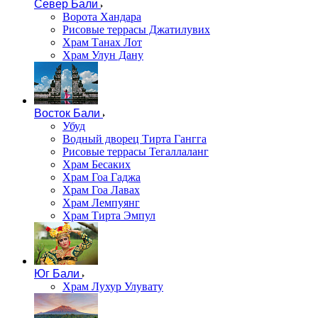
Север Бали
Ворота Хандара
Рисовые террасы Джатилувих
Храм Танах Лот
Храм Улун Дану
Восток Бали
Убуд
Водный дворец Тирта Гангга
Рисовые террасы Тегаллаланг
Храм Бесаких
Храм Гоа Гаджа
Храм Гоа Лавах
Храм Лемпуянг
Храм Тирта Эмпул
Юг Бали
Храм Лухур Улувату