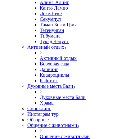
Алинг-Алинг
Канто Лампо
Леке-Леке
Секумпул
Таман Бежи Грия
Тегенунган
Тибумана
Тукад Чепунг
Активный отдых
Активный отдых
Верховая езда
Дайвинг
Квадроциклы
Рафтинг
Духовные места Бали
Духовные места Бали
Храмы
Снорклинг
Инстаграм тур
Обзорные
Общение с животными
Общение с животными