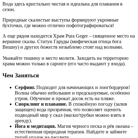
Вода здесь кристально чистая и идеальна для плавания в
сезон.
Природные скалистые выступы формируют укромные
бухточки, где можно отлично пофотографироваться!
А еще рядом находится
Храм Pura Geger – священное место на
вершине скалы. Статуи Гаруды (мифическая птица бога
Вишну) и других божеств незыблемо стоят над волнами.
Уважайте тишину и место молитв. Заходить на территорию
храма можно только в саронге (его часто выдают у входа).
Чем Заняться
Серфинг.
Подходит для начинающих и лонгбордеров!
Волны обычно небольшие и предсказуемые, особенно
утром. Обучение и прокат досок есть на пляже.
Снорклинг и плавание.
В спокойную погоду (залив
защищен) вода прозрачная, что позволяет оценить
подводный мир у скал (маски/трубки можно взять в
аренду).
Йога и медитация.
Магия черного песка и рёв океана –
естественная природная терапия. Найдите и займите
тихий уголок на рассвете.