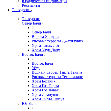
Юридическая информация
Реквизиты
Экскурсии
Экскурсии
Север Бали
Север Бали
Ворота Хандара
Рисовые террасы Джатилувих
Храм Танах Лот
Храм Улун Дану
Восток Бали
Восток Бали
Убуд
Водный дворец Тирта Гангга
Рисовые террасы Тегаллаланг
Храм Бесаких
Храм Гоа Гаджа
Храм Гоа Лавах
Храм Лемпуянг
Храм Тирта Эмпул
Юг Бали