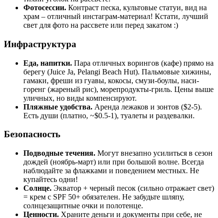
Фотосессии.
Контраст песка, культовые статуи, вид на
храм – отличный инстаграм-материал! Кстати, лучший
свет для фото на рассвете или перед закатом :)
Инфраструктура
Еда, напитки.
Пара отличных ворингов (кафе) прямо на
берегу (Juice Ja, Pelangi Beach Hut). Пальмовые хижины,
гамаки, фреши из гуавы, кокосы, смузи-боулы, наси-
горенг (жареный рис), морепродукты-гриль. Цены выше
уличных, но виды компенсируют.
Пляжные удобства.
Аренда лежаков и зонтов ($2-5).
Есть души (платно, ~$0.5-1), туалеты и раздевалки.
Безопасность
Подводные течения.
Могут внезапно усилиться в сезон
дождей (ноябрь-март) или при большой волне. Всегда
наблюдайте за флажками и поведением местных. Не
купайтесь одни!
Солнце.
Экватор + черный песок (сильно отражает свет)
= крем с SPF 50+ обязателен. Не забудьте шляпу,
солнцезащитные очки и полотенце.
Ценности.
Храните деньги и документы при себе, не