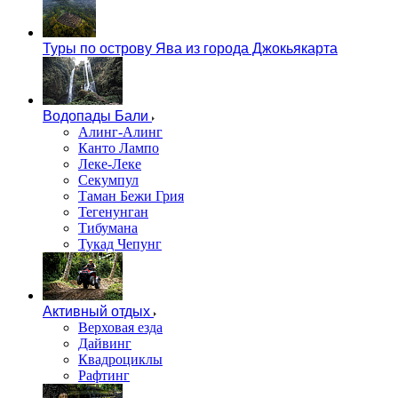
Туры по острову Ява из города Джокьякарта
Водопады Бали
Алинг-Алинг
Канто Лампо
Леке-Леке
Секумпул
Таман Бежи Грия
Тегенунган
Тибумана
Тукад Чепунг
Активный отдых
Верховая езда
Дайвинг
Квадроциклы
Рафтинг