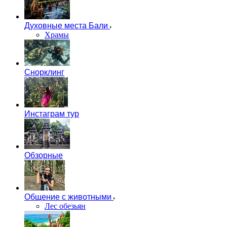
Духовные места Бали
Храмы
Снорклинг
Инстаграм тур
Обзорные
Общение с животными
Лес обезьян