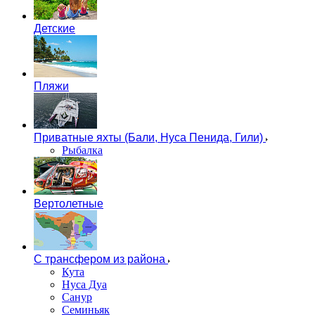
Детские
Пляжи
Приватные яхты (Бали, Нуса Пенида, Гили)
Рыбалка
Вертолетные
С трансфером из района
Кута
Нуса Дуа
Санур
Семиньяк