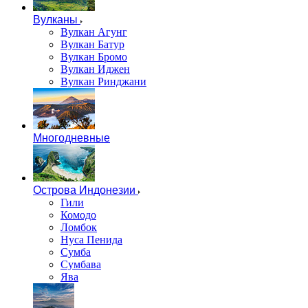
Вулканы
Вулкан Агунг
Вулкан Батур
Вулкан Бромо
Вулкан Иджен
Вулкан Ринджани
Многодневные
Острова Индонезии
Гили
Комодо
Ломбок
Нуса Пенида
Сумба
Сумбава
Ява