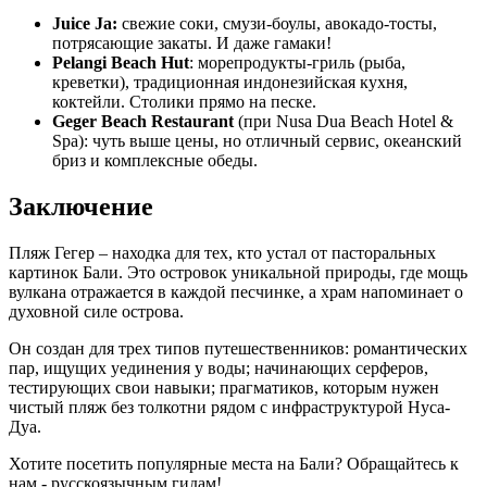
Juice Ja:
свежие соки, смузи-боулы, авокадо-тосты,
потрясающие закаты. И даже гамаки!
Pelangi Beach Hut
: морепродукты-гриль (рыба,
креветки), традиционная индонезийская кухня,
коктейли. Столики прямо на песке.
Geger Beach Restaurant
(при Nusa Dua Beach Hotel &
Spa): чуть выше цены, но отличный сервис, океанский
бриз и комплексные обеды.
Заключение
Пляж Гегер – находка для тех, кто устал от пасторальных
картинок Бали. Это островок уникальной природы, где мощь
вулкана отражается в каждой песчинке, а храм напоминает о
духовной силе острова.
Он создан для трех типов путешественников: романтических
пар, ищущих уединения у воды; начинающих серферов,
тестирующих свои навыки; прагматиков, которым нужен
чистый пляж без толкотни рядом с инфраструктурой Нуса-
Дуа.
Хотите посетить популярные места на Бали? Обращайтесь к
нам - русскоязычным гидам!