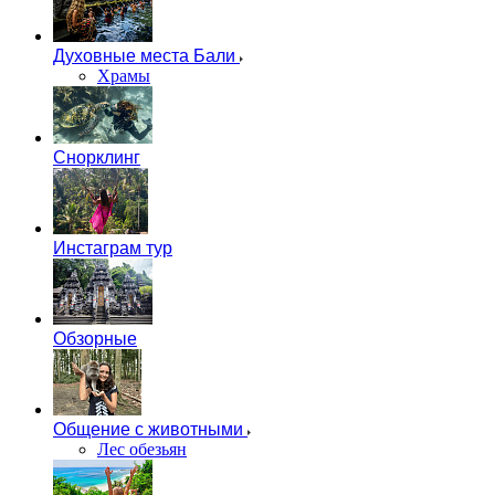
Духовные места Бали
Храмы
Снорклинг
Инстаграм тур
Обзорные
Общение с животными
Лес обезьян