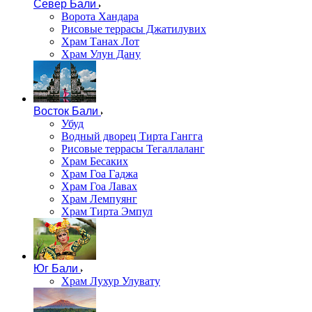
Север Бали
Ворота Хандара
Рисовые террасы Джатилувих
Храм Танах Лот
Храм Улун Дану
Восток Бали
Убуд
Водный дворец Тирта Гангга
Рисовые террасы Тегаллаланг
Храм Бесаких
Храм Гоа Гаджа
Храм Гоа Лавах
Храм Лемпуянг
Храм Тирта Эмпул
Юг Бали
Храм Лухур Улувату