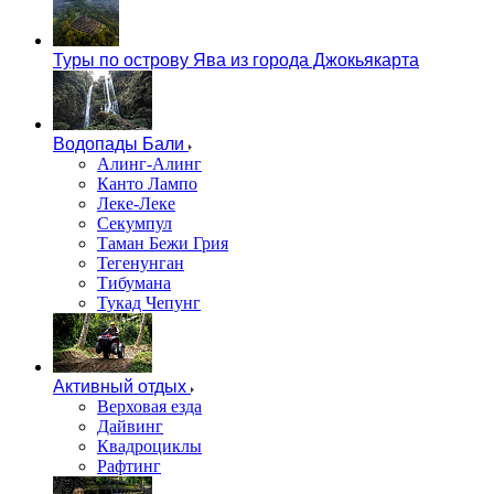
Туры по острову Ява из города Джокьякарта
Водопады Бали
Алинг-Алинг
Канто Лампо
Леке-Леке
Секумпул
Таман Бежи Грия
Тегенунган
Тибумана
Тукад Чепунг
Активный отдых
Верховая езда
Дайвинг
Квадроциклы
Рафтинг