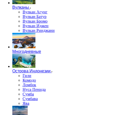
Вулканы
Вулкан Агунг
Вулкан Батур
Вулкан Бромо
Вулкан Иджен
Вулкан Ринджани
Многодневные
Острова Индонезии
Гили
Комодо
Ломбок
Нуса Пенида
Сумба
Сумбава
Ява