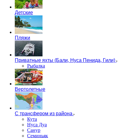
Детские
Пляжи
Приватные яхты (Бали, Нуса Пенида, Гили)
Рыбалка
Вертолетные
С трансфером из района
Кута
Нуса Дуа
Санур
Семиньяк