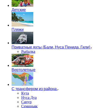
Детские
Пляжи
Приватные яхты (Бали, Нуса Пенида, Гили)
Рыбалка
Вертолетные
С трансфером из района
Кута
Нуса Дуа
Санур
Семиньяк