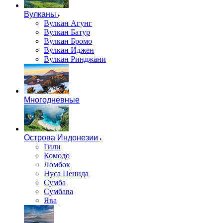
Вулканы
Вулкан Агунг
Вулкан Батур
Вулкан Бромо
Вулкан Иджен
Вулкан Ринджани
Многодневные
Острова Индонезии
Гили
Комодо
Ломбок
Нуса Пенида
Сумба
Сумбава
Ява