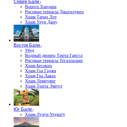
Север Бали
Ворота Хандара
Рисовые террасы Джатилувих
Храм Танах Лот
Храм Улун Дану
Восток Бали
Убуд
Водный дворец Тирта Гангга
Рисовые террасы Тегаллаланг
Храм Бесаких
Храм Гоа Гаджа
Храм Гоа Лавах
Храм Лемпуянг
Храм Тирта Эмпул
Юг Бали
Храм Лухур Улувату