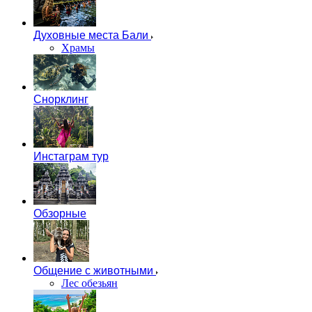
Духовные места Бали
Храмы
Снорклинг
Инстаграм тур
Обзорные
Общение с животными
Лес обезьян