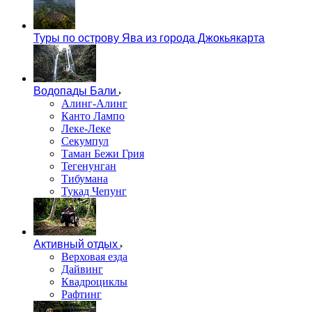
Туры по острову Ява из города Джокьякарта
Водопады Бали
Алинг-Алинг
Канто Лампо
Леке-Леке
Секумпул
Таман Бежи Грия
Тегенунган
Тибумана
Тукад Чепунг
Активный отдых
Верховая езда
Дайвинг
Квадроциклы
Рафтинг