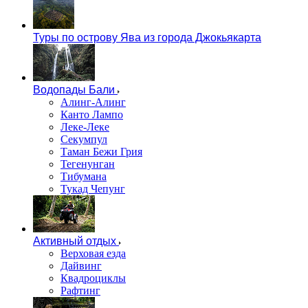
Туры по острову Ява из города Джокьякарта
Водопады Бали
Алинг-Алинг
Канто Лампо
Леке-Леке
Секумпул
Таман Бежи Грия
Тегенунган
Тибумана
Тукад Чепунг
Активный отдых
Верховая езда
Дайвинг
Квадроциклы
Рафтинг