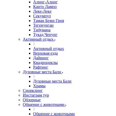
Алинг-Алинг
Канто Лампо
Леке-Леке
Секумпул
Таман Бежи Грия
Тегенунган
Тибумана
Тукад Чепунг
Активный отдых
Активный отдых
Верховая езда
Дайвинг
Квадроциклы
Рафтинг
Духовные места Бали
Духовные места Бали
Храмы
Снорклинг
Инстаграм тур
Обзорные
Общение с животными
Общение с животными