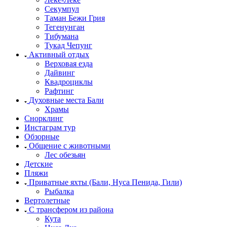
Секумпул
Таман Бежи Грия
Тегенунган
Тибумана
Тукад Чепунг
Активный отдых
Верховая езда
Дайвинг
Квадроциклы
Рафтинг
Духовные места Бали
Храмы
Снорклинг
Инстаграм тур
Обзорные
Общение с животными
Лес обезьян
Детские
Пляжи
Приватные яхты (Бали, Нуса Пенида, Гили)
Рыбалка
Вертолетные
С трансфером из района
Кута