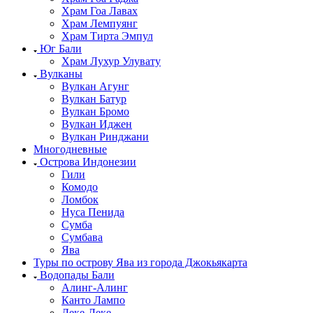
Храм Гоа Лавах
Храм Лемпуянг
Храм Тирта Эмпул
Юг Бали
Храм Лухур Улувату
Вулканы
Вулкан Агунг
Вулкан Батур
Вулкан Бромо
Вулкан Иджен
Вулкан Ринджани
Многодневные
Острова Индонезии
Гили
Комодо
Ломбок
Нуса Пенида
Сумба
Сумбава
Ява
Туры по острову Ява из города Джокьякарта
Водопады Бали
Алинг-Алинг
Канто Лампо
Леке-Леке