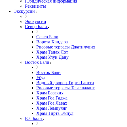
Юридическая информация
Реквизиты
Экскурсии
Экскурсии
Север Бали
Север Бали
Ворота Хандара
Рисовые террасы Джатилувих
Храм Танах Лот
Храм Улун Дану
Восток Бали
Восток Бали
Убуд
Водный дворец Тирта Гангга
Рисовые террасы Тегаллаланг
Храм Бесаких
Храм Гоа Гаджа
Храм Гоа Лавах
Храм Лемпуянг
Храм Тирта Эмпул
Юг Бали