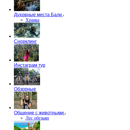
Духовные места Бали
Храмы
Снорклинг
Инстаграм тур
Обзорные
Общение с животными
Лес обезьян