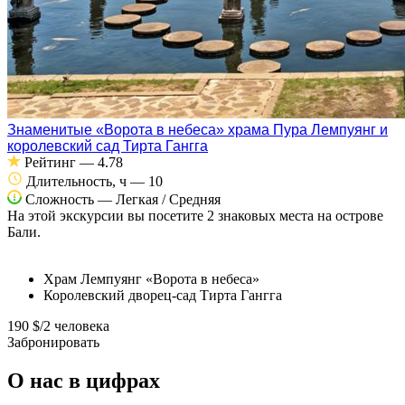
Знаменитые «Ворота в небеса» храма Пура Лемпуянг и
королевский сад Тирта Гангга
Рейтинг
—
4.78
Длительность, ч
—
10
Сложность
—
Легкая / Средняя
На этой экскурсии вы посетите 2 знаковых места на острове
Бали.
Храм Лемпуянг «Ворота в небеса»
Королевский дворец-сад Тирта Гангга
190
$
/2 человека
Забронировать
О нас в цифрах