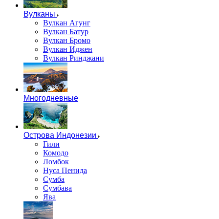
Вулканы
Вулкан Агунг
Вулкан Батур
Вулкан Бромо
Вулкан Иджен
Вулкан Ринджани
Многодневные
Острова Индонезии
Гили
Комодо
Ломбок
Нуса Пенида
Сумба
Сумбава
Ява