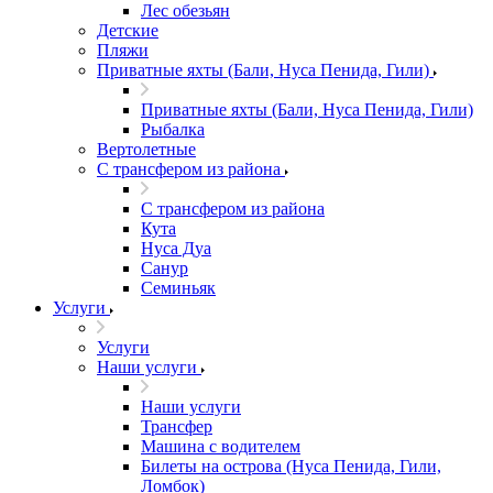
Лес обезьян
Детские
Пляжи
Приватные яхты (Бали, Нуса Пенида, Гили)
Приватные яхты (Бали, Нуса Пенида, Гили)
Рыбалка
Вертолетные
С трансфером из района
С трансфером из района
Кута
Нуса Дуа
Санур
Семиньяк
Услуги
Услуги
Наши услуги
Наши услуги
Трансфер
Машина с водителем
Билеты на острова (Нуса Пенида, Гили,
Ломбок)