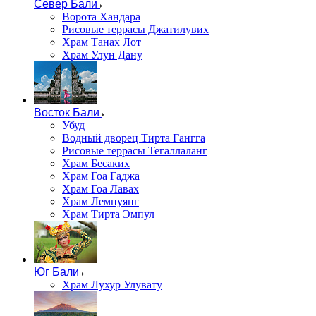
Север Бали
Ворота Хандара
Рисовые террасы Джатилувих
Храм Танах Лот
Храм Улун Дану
Восток Бали
Убуд
Водный дворец Тирта Гангга
Рисовые террасы Тегаллаланг
Храм Бесаких
Храм Гоа Гаджа
Храм Гоа Лавах
Храм Лемпуянг
Храм Тирта Эмпул
Юг Бали
Храм Лухур Улувату