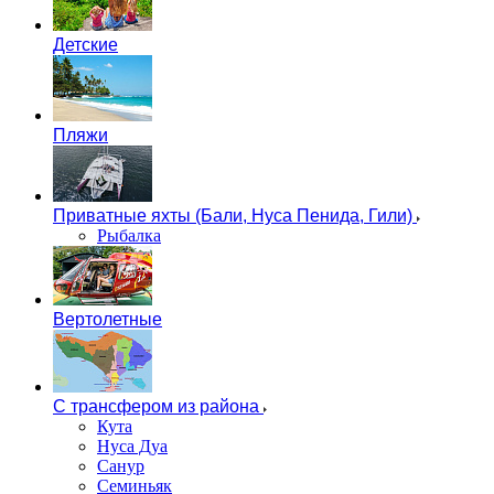
Детские
Пляжи
Приватные яхты (Бали, Нуса Пенида, Гили)
Рыбалка
Вертолетные
С трансфером из района
Кута
Нуса Дуа
Санур
Семиньяк