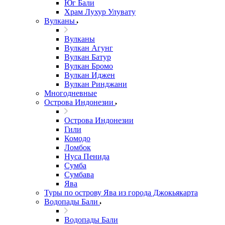
Юг Бали
Храм Лухур Улувату
Вулканы
Вулканы
Вулкан Агунг
Вулкан Батур
Вулкан Бромо
Вулкан Иджен
Вулкан Ринджани
Многодневные
Острова Индонезии
Острова Индонезии
Гили
Комодо
Ломбок
Нуса Пенида
Сумба
Сумбава
Ява
Туры по острову Ява из города Джокьякарта
Водопады Бали
Водопады Бали