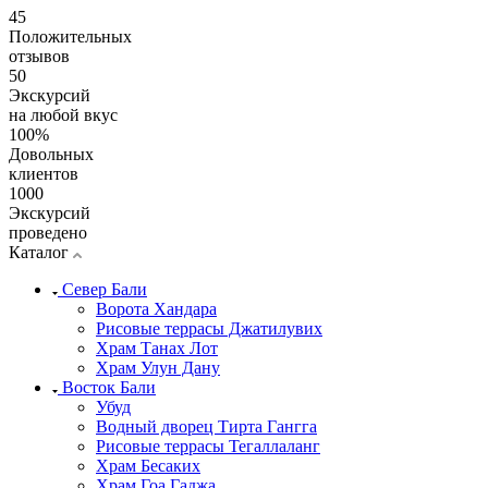
45
Положительных
отзывов
50
Экскурсий
на любой вкус
100%
Довольных
клиентов
1000
Экскурсий
проведено
Каталог
Север Бали
Ворота Хандара
Рисовые террасы Джатилувих
Храм Танах Лот
Храм Улун Дану
Восток Бали
Убуд
Водный дворец Тирта Гангга
Рисовые террасы Тегаллаланг
Храм Бесаких
Храм Гоа Гаджа