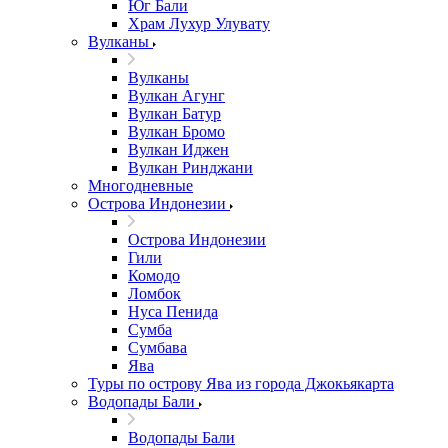
Юг Бали
Храм Лухур Улувату
Вулканы
Вулканы
Вулкан Агунг
Вулкан Батур
Вулкан Бромо
Вулкан Иджен
Вулкан Ринджани
Многодневные
Острова Индонезии
Острова Индонезии
Гили
Комодо
Ломбок
Нуса Пенида
Сумба
Сумбава
Ява
Туры по острову Ява из города Джокьякарта
Водопады Бали
Водопады Бали