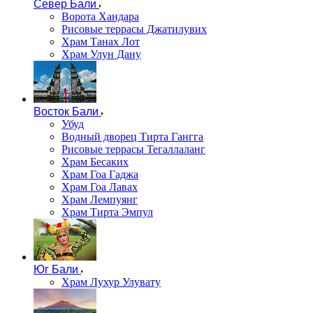
Север Бали
Ворота Хандара
Рисовые террасы Джатилувих
Храм Танах Лот
Храм Улун Дану
Восток Бали
Убуд
Водный дворец Тирта Гангга
Рисовые террасы Тегаллаланг
Храм Бесаких
Храм Гоа Гаджа
Храм Гоа Лавах
Храм Лемпуянг
Храм Тирта Эмпул
Юг Бали
Храм Лухур Улувату