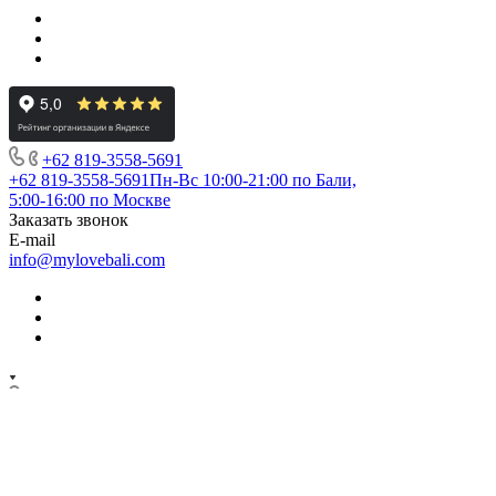
+62 819‑3558‑5691‬
+62 819‑3558‑5691‬
Пн-Вс 10:00-21:00 по Бали,
5:00-16:00 по Москве
Заказать звонок
E-mail
info@mylovebali.com
Perumahan Greenlot Sambadha Blok P 12
Banjar Dukuh Pandean
Desa Munggu
Kecamatan Mengwi - Badung
BALI