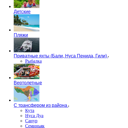
Детские
Пляжи
Приватные яхты (Бали, Нуса Пенида, Гили)
Рыбалка
Вертолетные
С трансфером из района
Кута
Нуса Дуа
Санур
Семиньяк