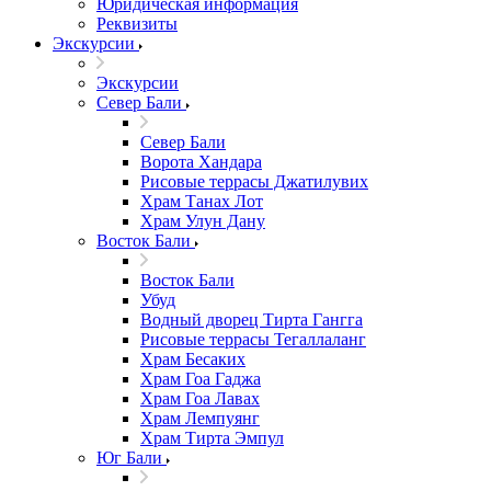
Юридическая информация
Реквизиты
Экскурсии
Экскурсии
Север Бали
Север Бали
Ворота Хандара
Рисовые террасы Джатилувих
Храм Танах Лот
Храм Улун Дану
Восток Бали
Восток Бали
Убуд
Водный дворец Тирта Гангга
Рисовые террасы Тегаллаланг
Храм Бесаких
Храм Гоа Гаджа
Храм Гоа Лавах
Храм Лемпуянг
Храм Тирта Эмпул
Юг Бали