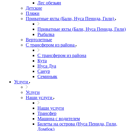
Лес обезьян
Детские
Пляжи
Приватные яхты (Бали, Нуса Пенида, Гили)
Приватные яхты (Бали, Нуса Пенида, Гили)
Рыбалка
Вертолетные
С трансфером из района
С трансфером из района
Кута
Нуса Дуа
Санур
Семиньяк
Услуги
Услуги
Наши услуги
Наши услуги
Трансфер
Машина с водителем
Билеты на острова (Нуса Пенида, Гили,
Ломбок)