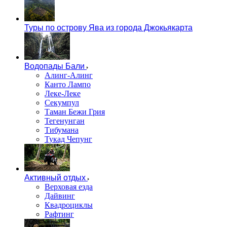
Туры по острову Ява из города Джокьякарта
Водопады Бали
Алинг-Алинг
Канто Лампо
Леке-Леке
Секумпул
Таман Бежи Грия
Тегенунган
Тибумана
Тукад Чепунг
Активный отдых
Верховая езда
Дайвинг
Квадроциклы
Рафтинг