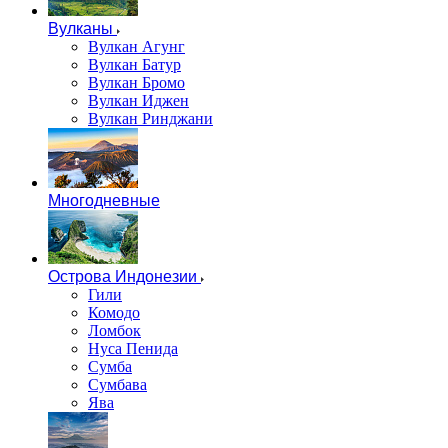
Вулканы
Вулкан Агунг
Вулкан Батур
Вулкан Бромо
Вулкан Иджен
Вулкан Ринджани
Многодневные
Острова Индонезии
Гили
Комодо
Ломбок
Нуса Пенида
Сумба
Сумбава
Ява