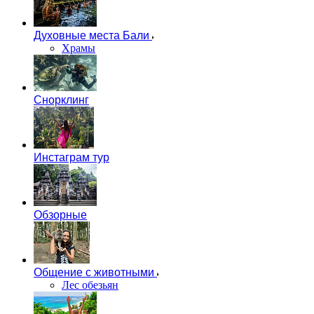
Духовные места Бали
Храмы
Снорклинг
Инстаграм тур
Обзорные
Общение с животными
Лес обезьян