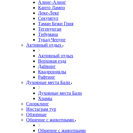
Алинг-Алинг
Канто Лампо
Леке-Леке
Секумпул
Таман Бежи Грия
Тегенунган
Тибумана
Тукад Чепунг
Активный отдых
Активный отдых
Верховая езда
Дайвинг
Квадроциклы
Рафтинг
Духовные места Бали
Духовные места Бали
Храмы
Снорклинг
Инстаграм тур
Обзорные
Общение с животными
Общение с животными