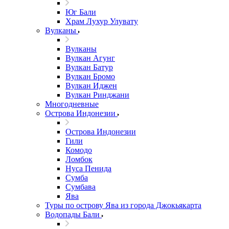
Юг Бали
Храм Лухур Улувату
Вулканы
Вулканы
Вулкан Агунг
Вулкан Батур
Вулкан Бромо
Вулкан Иджен
Вулкан Ринджани
Многодневные
Острова Индонезии
Острова Индонезии
Гили
Комодо
Ломбок
Нуса Пенида
Сумба
Сумбава
Ява
Туры по острову Ява из города Джокьякарта
Водопады Бали