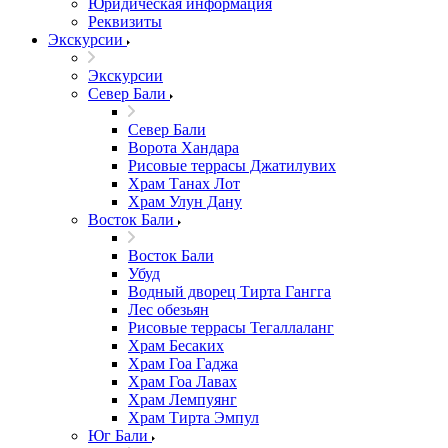
Юридическая информация
Реквизиты
Экскурсии
Экскурсии
Север Бали
Север Бали
Ворота Хандара
Рисовые террасы Джатилувих
Храм Танах Лот
Храм Улун Дану
Восток Бали
Восток Бали
Убуд
Водный дворец Тирта Гангга
Лес обезьян
Рисовые террасы Тегаллаланг
Храм Бесаких
Храм Гоа Гаджа
Храм Гоа Лавах
Храм Лемпуянг
Храм Тирта Эмпул
Юг Бали