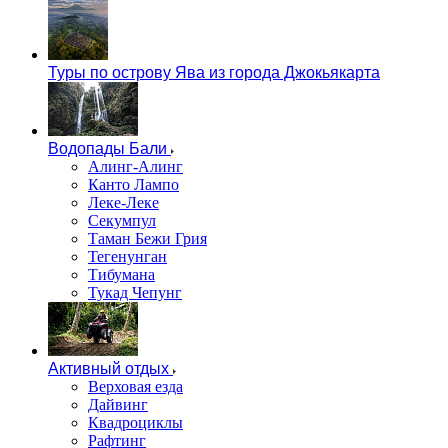
Туры по острову Ява из города Джокьякарта
Водопады Бали
Алинг-Алинг
Канто Лампо
Леке-Леке
Секумпул
Таман Бежи Грия
Тегенунган
Тибумана
Тукад Чепунг
Активный отдых
Верховая езда
Дайвинг
Квадроциклы
Рафтинг