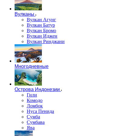
Вулканы
Вулкан Агунг
Вулкан Батур
Вулкан Бромо
Вулкан Иджен
Вулкан Ринджани
Многодневные
Острова Индонезии
Гили
Комодо
Ломбок
Нуса Пенида
Сумба
Сумбава
Ява