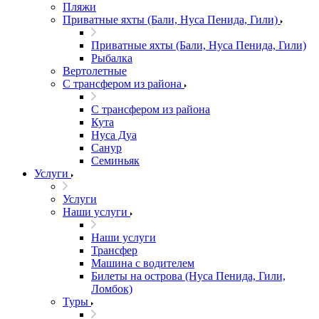
Пляжи
Приватные яхты (Бали, Нуса Пенида, Гили)
Приватные яхты (Бали, Нуса Пенида, Гили)
Рыбалка
Вертолетные
С трансфером из района
С трансфером из района
Кута
Нуса Дуа
Санур
Семиньяк
Услуги
Услуги
Наши услуги
Наши услуги
Трансфер
Машина с водителем
Билеты на острова (Нуса Пенида, Гили,
Ломбок)
Туры