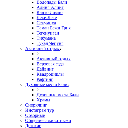
Водопады Бали
Алинг-Алинг
Канто Лампо
Леке-Леке
Секумпул
Таман Бежи Грия
Тегенунган
Тибумана
Тукад Чепунг
Активный отдых
Активный отдых
Верховая езда
Дайвинг
Квадроциклы
Рафтинг
Духовные места Бали
Духовные места Бали
Храмы
Снорклинг
Инстаграм тур
Обзорные
Общение с животными
Детские