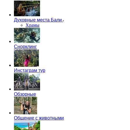
Духовные места Бали
Храмы
Снорклинг
Инстаграм тур
Обзорные
Общение с животными