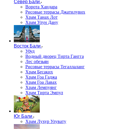
Север Бали
Ворота Хандара
Рисовые террасы Джатилувих
Храм Танах Лот
Храм Улун Дану
Восток Бали
Убуд
Водный дворец Тирта Гангга
Лес обезьян
Рисовые террасы Тегаллаланг
Храм Бесаких
Храм Гоа Гаджа
Храм Гоа Лавах
Храм Лемпуянг
Храм Тирта Эмпул
Юг Бали
Храм Лухур Улувату