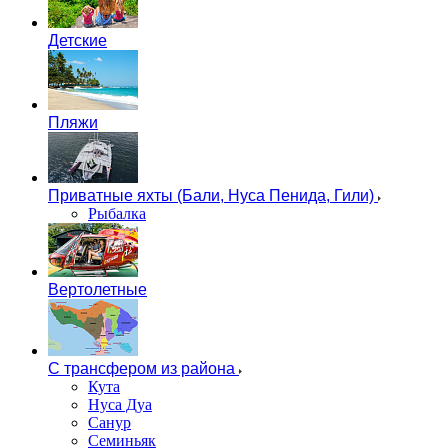
Детские
Пляжи
Приватные яхты (Бали, Нуса Пенида, Гили)
Рыбалка
Вертолетные
С трансфером из района
Кута
Нуса Дуа
Санур
Семиньяк