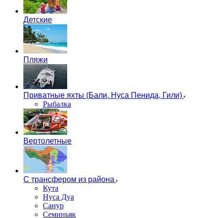
Детские
Пляжи
Приватные яхты (Бали, Нуса Пенида, Гили)
Рыбалка
Вертолетные
С трансфером из района
Кута
Нуса Дуа
Санур
Семиньяк