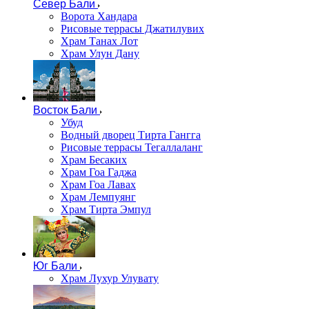
Север Бали
Ворота Хандара
Рисовые террасы Джатилувих
Храм Танах Лот
Храм Улун Дану
Восток Бали
Убуд
Водный дворец Тирта Гангга
Рисовые террасы Тегаллаланг
Храм Бесаких
Храм Гоа Гаджа
Храм Гоа Лавах
Храм Лемпуянг
Храм Тирта Эмпул
Юг Бали
Храм Лухур Улувату