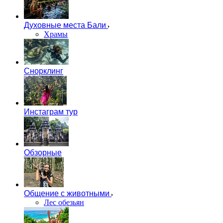
Духовные места Бали
Храмы
Снорклинг
Инстаграм тур
Обзорные
Общение с животными
Лес обезьян