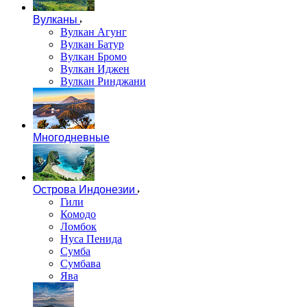
Вулканы
Вулкан Агунг
Вулкан Батур
Вулкан Бромо
Вулкан Иджен
Вулкан Ринджани
Многодневные
Острова Индонезии
Гили
Комодо
Ломбок
Нуса Пенида
Сумба
Сумбава
Ява