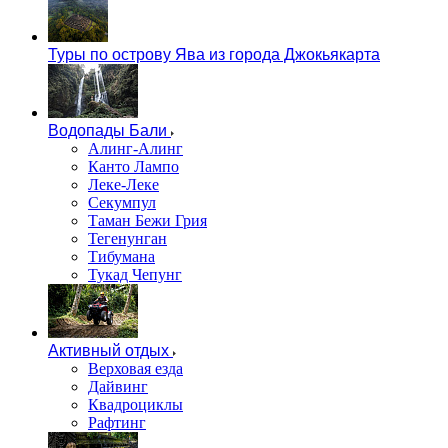
Туры по острову Ява из города Джокьякарта
Водопады Бали
Алинг-Алинг
Канто Лампо
Леке-Леке
Секумпул
Таман Бежи Грия
Тегенунган
Тибумана
Тукад Чепунг
Активный отдых
Верховая езда
Дайвинг
Квадроциклы
Рафтинг